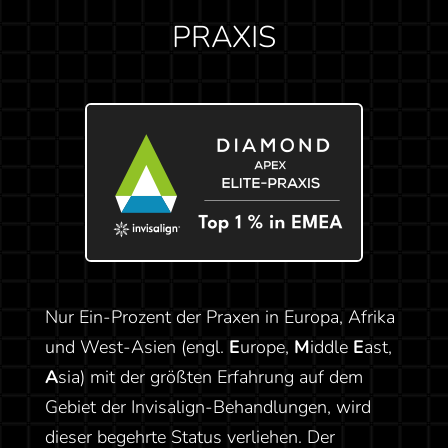
PRAXIS
KIEFERORTHOPÄDIE FÜR
KINDER UND JUGENDLICHE
Nur Ein-Prozent der Praxen in Europa, Afrika
und West-Asien (engl.
E
urope,
M
iddle
E
ast,
A
sia) mit der größten Erfahrung auf dem
Gebiet der Invisalign-Behandlungen, wird
dieser begehrte Status verliehen. Der