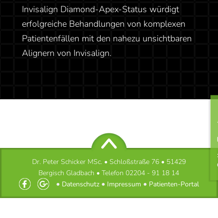
Invisalign Diamond-Apex-Status würdigt
UNSICHTBARE ZAHNSPANGE
erfolgreiche Behandlungen von komplexen
UND LINGUALTECHNIK
Patientenfällen mit den nahezu unsichtbaren
Alignern von Invisalign.
Onli
Dr. Peter Schicker MSc. • Schloßstraße 76 • 51429
Bergisch Gladbach • Telefon
02204 - 91 18 14
•
•
•
Datenschutz
Impressum
Patienten-Portal