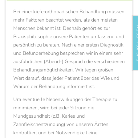
Bei einer kieferorthopädischen Behandlung müssen
mehr Faktoren beachtet werden, als den meisten
Menschen bekannt ist. Deshalb gehört es zur
FÜR 
ERHALT DES WISSEN-
Praxisphilosophie unsere Patienten umfassend und
SCHAFTSPREISES 2016
persönlich zu beraten. Nach einer ersten Diagnostik
und Befunderhebung besprechen wir in einem sehr
ausführlichen (Abend-) Gespräch die verschiedenen
Behandlungsmöglichkeiten. Wir legen großen
Wert darauf, dass jeder Patient über das Wie und
Warum der Behandlung informiert ist.
Um eventuelle Nebenwirkungen der Therapie zu
minimieren, wird bei jeder Sitzung die
Mundgesundheit (z.B. Karies und
Zahnfleischentzündung) von unseren Ärzten
INVISALIGN® CLEAR ALIGNER
kontrolliert und bei Notwendigkeit eine
TRANSPARENTE SCHIENEN